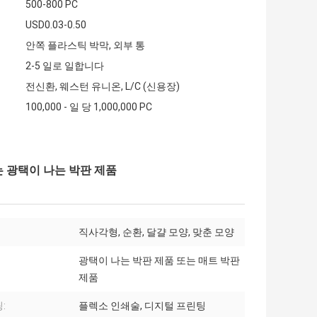
500-800 PC
USD0.03-0.50
안쪽 플라스틱 박막, 외부 통
2-5 일로 일합니다
전신환, 웨스턴 유니온, L/C (신용장)
100,000 - 일 당 1,000,000 PC
 광택이 나는 박판 제품
직사각형, 순환, 달걀 모양, 맞춘 모양
광택이 나는 박판 제품 또는 매트 박판
제품
:
플렉소 인쇄술, 디지털 프린팅