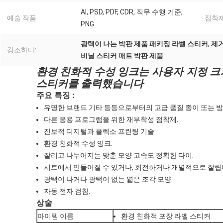
AI, PSD, PDF, CDR, 직무 수행 기준,
예술 작품:
접착제
PNG
광택이 나는 박판 제품 패키징 라벨 스티커
,
제거
강조하다:
비닐 스티커 매트 박판 제품
환경 친화적 수성 잉크는 사용자 지정 크
스티커를 출력했습니다
주요 특징 :
유명한 브랜드 기타 등등으로부터의 고급 품질 종이 또는 방
다른 응용 프로그램을 위한 재부착성 점착제.
진보적 디지털과 플렉소 프린팅 기술.
환경 친화적 수성 잉크.
잘리고 나누어지는 맞춘 모양 고속도 정확한 다이.
시트에서 만들어질 수 있거나, 회전하거나 개별적으로 잘립
광택이 나거나 광택이 없는 엷은 조각 모양.
자동 전자 검침.
상술
아이템 이름
환경 친화적 포장 라벨 스티커