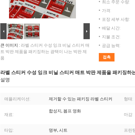
최소 주문 수량:
가격:
포장 세부 사항:
배달 시간:
지불 조건:
큰 이미지 :
라벨 스티커 수성 잉크 비닐 스티커 매
공급 능력:
트 박판 제품을 패키징하는 광택이 나는 박판 제
접촉
품
라벨 스티커 수성 잉크 비닐 스티커 매트 박판 제품을 패키징하는
설명
애플리케이션:
제거할 수 있는 패키징 라벨 스티커
형태:
합성지, 봅프 영화
재료:
마감:
타입:
명부, 시트
프린팅