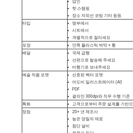
압인
핫 스탬핑
장소 자외선 코팅 기타 등등.
타입
명부에서
시트에서
개별적으로 잘리세요
포장
안쪽 플라스틱 박막 + 통
배달
국제 급행
선편으로 발송해 주세요
비행기로 보내주세요
예술 작품 포맷
선호된 벡터 포맷
어도비 일러스트레이터 (AI)
PDF
결의안 300dpi와 직무 수행 기준
특화
고객으로부터 주문 설계를 기반으
장점
20+ 년 제조사
높은 양질의 재료
첨단 설비