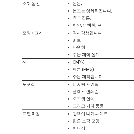
소재 옵션
논문,
봅프는 영화화됩니다,
PET 필름,
하얀, 명백한, 은
모양 / 크기
직사각형입니다
회보
타원형
주문 제작 설계
색
CMYK
팬톤 (PMS)
주문 제작됩니다
도포식
디지털 프린팅
플렉소 인쇄술
오프셋 인쇄
그리고 기타 등등.
표면 마감
광택이 나거나 매트
엷은 조각 모양
버니싱