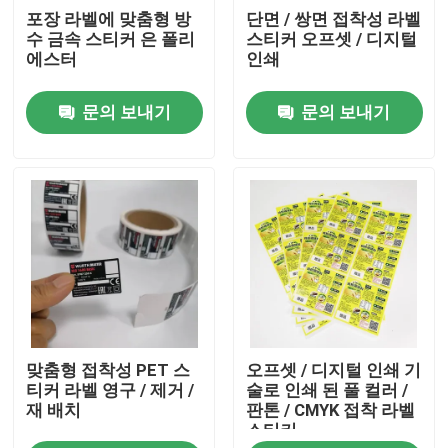
포장 라벨에 맞춤형 방
단면 / 쌍면 접착성 라벨
수 금속 스티커 은 폴리
스티커 오프셋 / 디지털
제품 소개
에스터
인쇄
문의 보내기
문의 보내기
점착성 라벨 스티커
라벨 스티커를 패키징하기
맞춘 소매 브랜드
식품 점착성 라벨
맞춤형 접착성 PET 스
오프셋 / 디지털 인쇄 기
주류및음료 병 라벨
티커 라벨 영구 / 제거 /
술로 인쇄 된 풀 컬러 /
재 배치
판톤 / CMYK 접착 라벨
스티커
방수 화장용 브랜드