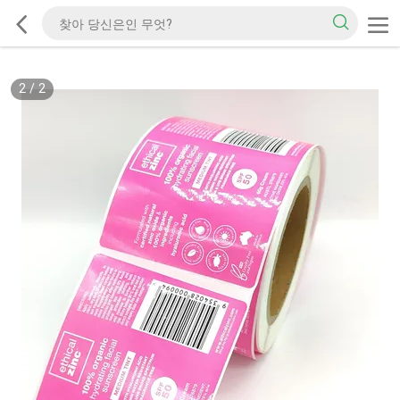
2
/
2