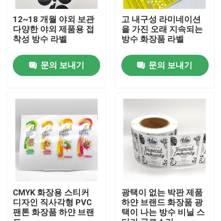
12~18 개월 야외 보관
고 내구성 라미네이션
제품 소개
다양한 야외 제품용 접
을 가진 오래 지속되는
착성 방수 라벨
방수 화장품 라벨
점착성 라벨 스티커
문의 보내기
문의 보내기
라벨 스티커를 패키징하기
맞춘 소매 브랜드
식품 점착성 라벨
주류및음료 병 라벨
CMYK 화장용 스티커
광택이 없는 박판 제품
디자인 직사각형 PVC
하얀 브랜드 화장품 광
팬톤 화장품 하얀 브랜
택이 나는 방수 비닐 스
방수 화장용 브랜드