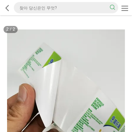
2
/
2