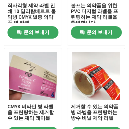
직사각형 제약 라벨 인
봅프는 의약품을 위한
쇄 10 밀리람베르트 물
PVC 디지털 라벨을 프
제품 소개
약병 CMYK 벌충 의약
린팅하는 제약 라벨을
품 병 라벨
촬영합니다
문의 보내기
문의 보내기
점착성 라벨 스티커
라벨 스티커를 패키징하기
맞춘 소매 브랜드
식품 점착성 라벨
CMYK 비타민 병 라벨
제거할 수 있는 의약품
주류및음료 병 라벨
을 프린팅하는 제거할
병 라벨을 프린팅하는
수 있는 제약 레이블
방수 비닐 제약 라벨
방수 화장용 브랜드